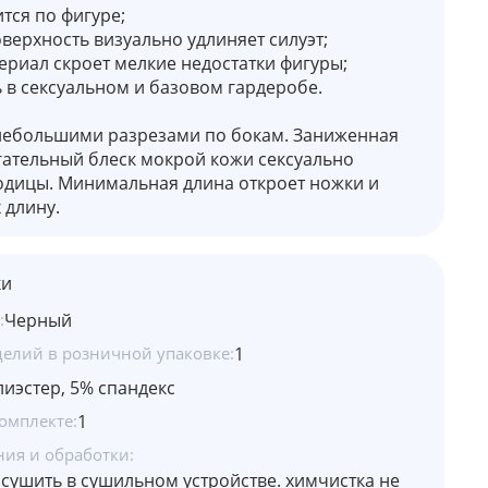
ится по фигуре;
оверхность визуально удлиняет силуэт;
ериал скроет мелкие недостатки фигуры;
 в сексуальном и базовом гардеробе.
небольшими разрезами по бокам. Заниженная
гательный блеск мокрой кожи сексуально
одицы. Минимальная длина откроет ножки и
 длину.
ки
:
Черный
делий в розничной упаковке:
1
иэстер, 5% спандекс
омплекте:
1
ния и обработки:
е сушить в сушильном устройстве. химчистка не