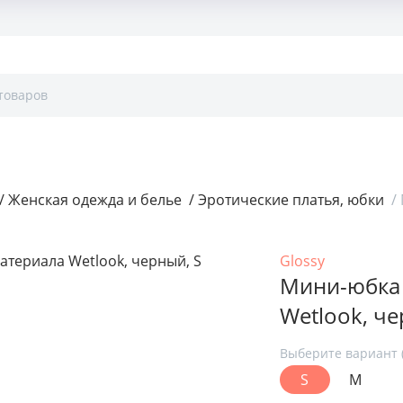
ты
Контакты
/
Женская одежда и белье
/
Эротические платья, юбки
/
Glossy
Мини-юбка 
Wetlook, че
Выберите вариант (
S
M