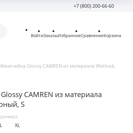
+7 (800) 200-66-60
+7 (800) 200-
shop@lova-lova.ru
Войти
Заказы
Избранное
Сравнение
Корзина
Пн - Вс: 08:30 - 23:
г. Тюмень ул. 30 Л
Победы 27А
Мини-юбка Glossy CAMREN из материала Wetlook,
Glossy CAMREN из материала
рный, S
размер):
L
XL