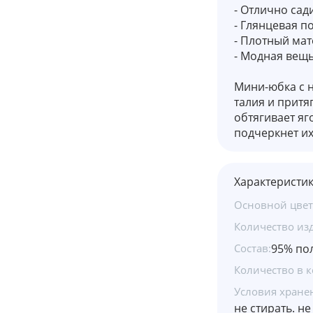
- Отлично сад
- Глянцевая п
- Плотный мат
- Модная вещь
Мини-юбка с 
талия и притя
обтягивает яг
подчеркнет их
Характеристи
Основной цвет
Количество из
Состав:
95% пол
Количество в к
Условия хране
не стирать. н